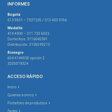
INFORMES
Bogotá
613 9651 – 7027235 / 313 433 9766
Medellín
414 4930 – 311 733 6033
Domicilios: 3116640391
Distribución: 3136599213
Rionegro
604 4144930 opción 2
3205019324
ACCESO RÁPIDO
Inicio
Quienes somos
Portafolio de productos
Sedes