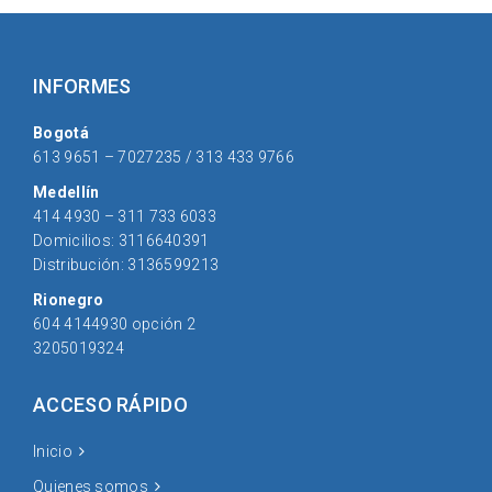
INFORMES
Bogotá
613 9651 – 7027235 / 313 433 9766
Medellín
414 4930 – 311 733 6033
Domicilios: 3116640391
Distribución: 3136599213
Rionegro
604 4144930 opción 2
3205019324
ACCESO RÁPIDO
Inicio
Quienes somos