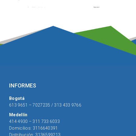
INFORMES
Bogotá
613 9651 – 7027235 / 313 433 9766
Medellín
414 4930 – 311 733 6033
Domicilios: 3116640391
Distribución: 3136599213