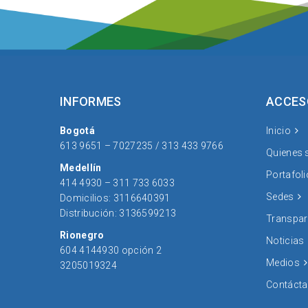
INFORMES
ACCES
Bogotá
Inicio
613 9651 – 7027235 / 313 433 9766
Quienes
Medellín
Portafol
414 4930 – 311 733 6033
Sedes
Domicilios: 3116640391
Distribución: 3136599213
Transpar
Rionegro
Noticias
604 4144930 opción 2
Medios
3205019324
Contáct