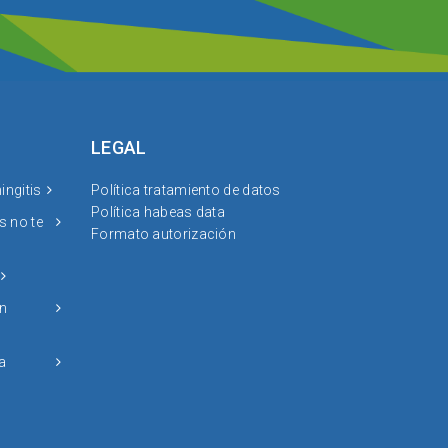
LEGAL
ingitis
Política tratamiento de datos
Política habeas data
s no te
Formato autorización
on
a