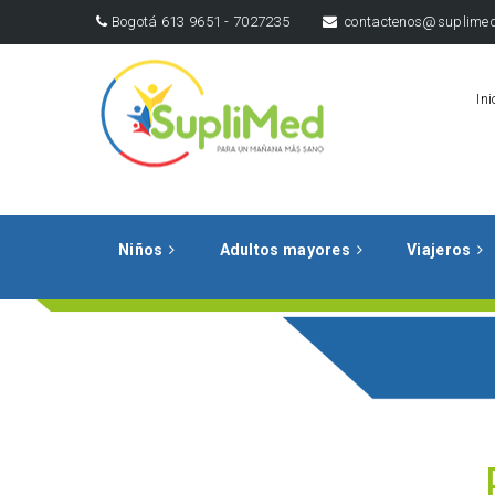
Bogotá 613 9651 - 7027235
contactenos@suplimed
Ini
Niños
Adultos mayores
Viajeros