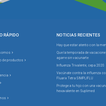
O RÁPIDO
NOTICIAS RECIENTES
Hay que estar atento con la men
 somos
Que la temporada de vacacione
agarre sin vacunarte
io de productos
Influenza Trivalente, cepa 2020.
Vacúnate contra la influenza c
encia
Fluarix Tetra SIMPLIFLU
Protege a tu hijo con una vacun
hexavalente en Suplimed
anos