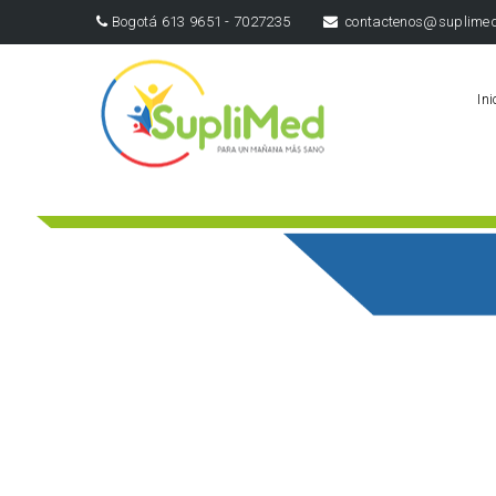
Bogotá 613 9651 - 7027235
contactenos@suplimed
Ini