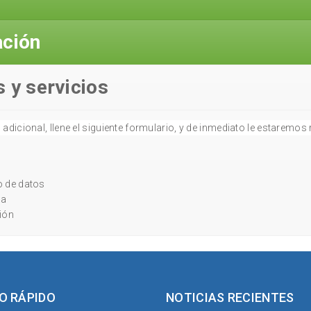
ación
s y servicios
adicional, llene el siguiente formulario, y de inmediato le estaremo
o de datos
ta
ión
O RÁPIDO
NOTICIAS RECIENTES