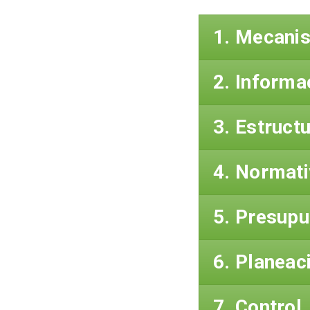
1. Mecani
2. Informa
3. Estruct
4. Normati
5. Presup
6. Planeac
7. Control