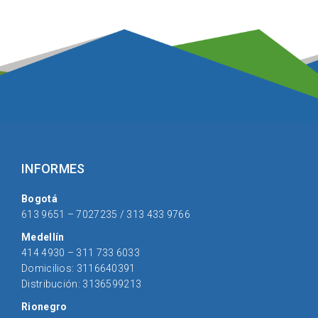
INFORMES
Bogotá
613 9651 – 7027235 / 313 433 9766
Medellín
414 4930 – 311 733 6033
Domicilios: 3116640391
Distribución: 3136599213
Rionegro