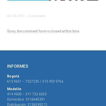
Hay que estar atento con la meningitis
Oct 23, 2020 /
0 comments
Sorry, the comment form is closed at this time.
INFORMES
Bogotá
613 9651 – 7027235 / 313 433 9766
Medellín
414 4930 – 311 733 6033
Domicilios: 3116640391
Distribución: 3136599213