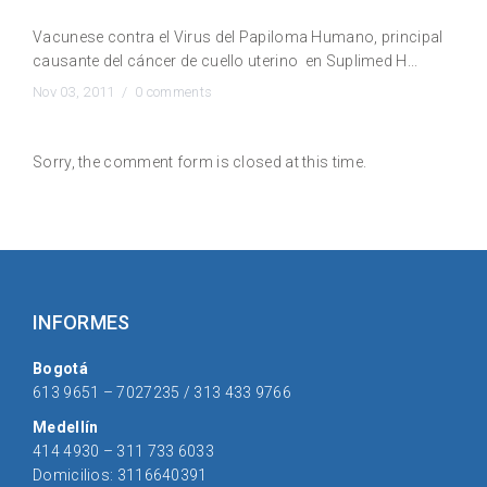
Vacunate con Cervarix
Vacunese contra el Virus del Papiloma Humano, principal
causante del cáncer de cuello uterino en Suplimed H...
Nov 03, 2011 /
0 comments
Sorry, the comment form is closed at this time.
INFORMES
Bogotá
613 9651 – 7027235 / 313 433 9766
Medellín
414 4930 – 311 733 6033
Domicilios: 3116640391